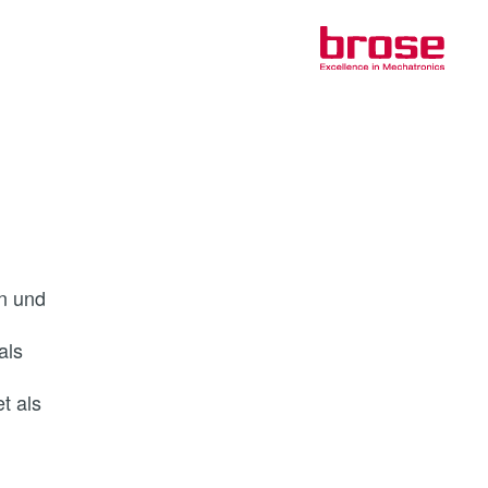
n und
als
t als