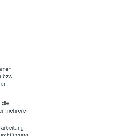
r
ehmen
m bzw.
gen
 die
der mehrere
rarbeitung
Durchführung